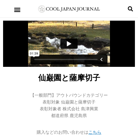
仙巌園と薩摩切子
【一般部門】アウトバウンドカテゴリー
表彰対象 仙巌園と薩摩切子
表彰対象者 株式会社 島津興業
都道府県 鹿児島県
購入などのお問い合わせは
こちら