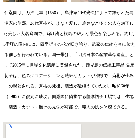
仙巌園は、万治元年（1658）、島津家19代光久によって築かれた島
津家の別邸。28代斉彬がこよなく愛し、篤姫など多くの人を魅了し
た美しい大名庭園で、錦江湾と桜島の雄大な景色が楽しめる。約1万
5千坪の園内には、四季折々の花が咲き誇り、武家の伝統を今に伝え
る催しが行われている。園一帯は、「明治日本の産業革命遺産」と
して2015年に世界文化遺産に登録された。鹿児島の伝統工芸品 薩摩
切子は、色のグラデーションと繊細なカットが特徴で、斉彬が生み
の親とされる。斉彬の死後、製造が途絶えていたが、昭和60年
（1985）に復元に成功。仙巌園に隣接する薩摩切子工場では、生地
製造・カット・磨きの見学が可能で、職人の技を体感できる。