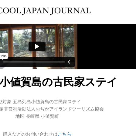
小値賀島の古民家ステイ
彰対象 五島列島小値賀島の古民家ステイ
特定非営利活動法人おぢかアイランドツーリズム協会
地区 長崎県 小値賀町
購入などのお問い合わせは
こちら