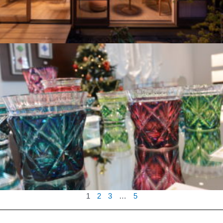
1
2
3
…
5