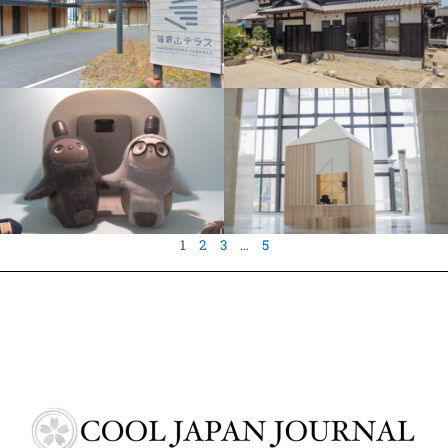
1
2
3
…
5