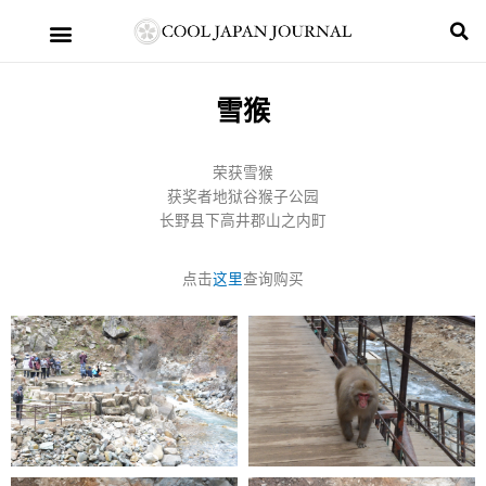
雪猴
荣获雪猴
获奖者地狱谷猴子公园
长野县下高井郡山之内町
点击
这里
查询购买