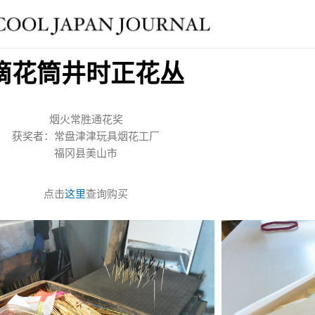
滴花筒井时正花丛
烟火常胜通花奖
获奖者：常盘津津玩具烟花工厂
福冈县美山市
点击
这里
查询购买