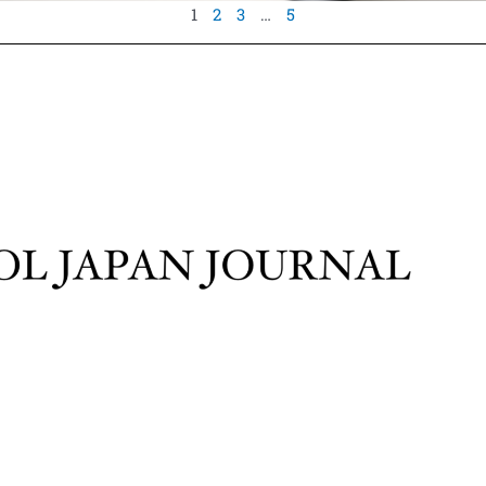
1
2
3
…
5