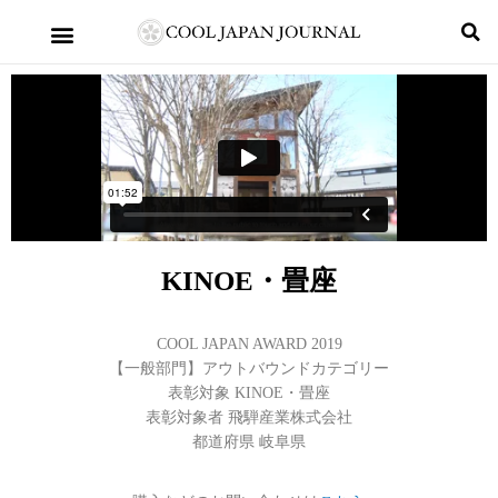
KINOE・畳座
COOL JAPAN AWARD 2019
【一般部門】アウトバウンドカテゴリー
表彰対象 KINOE・畳座
表彰対象者 飛騨産業株式会社
都道府県 岐阜県