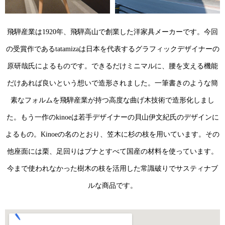
飛騨産業は1920年、飛騨高山で創業した洋家具メーカーです。今回
の受賞作であるtatamizaは日本を代表するグラフィックデザイナーの
原研哉氏によるものです。できるだけミニマルに、腰を支える機能
だけあれば良いという想いで造形されました。一筆書きのような簡
素なフォルムを飛騨産業が持つ高度な曲げ木技術で造形化しまし
た。もう一作のkinoeは若手デザイナーの貝山伊文紀氏のデザインに
よるもの。Kinoeの名のとおり、笠木に杉の枝を用いています。その
他座面には栗、足回りはブナとすべて国産の材料を使っています。
今まで使われなかった樹木の枝を活用した常識破りでサスティナブ
ルな商品です。