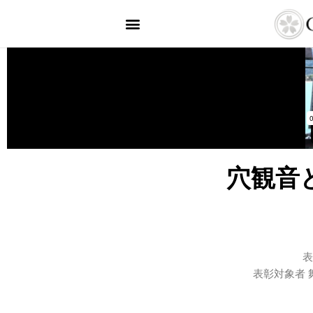
穴観音
表
表彰対象者 舞