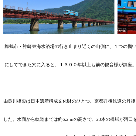
舞鶴市・神崎東海水浴場の行き止まり近くの山側に、１つの願
にしてできた穴に入ると、１３００年以上も前の観音様が鎮座
由良川橋梁は日本遺産構成文化財のひとつ、京都丹後鉄道の丹後由
した。水面から軌道までは約6.2 mの高さで、23本の橋脚が