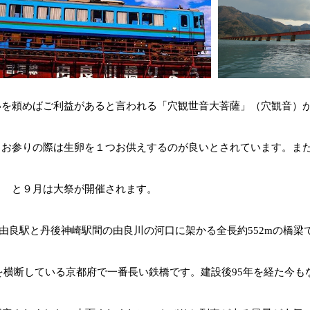
いを頼めばご利益があると言われる「穴観世音大菩薩」（穴観音）
。お参りの際は生卵を１つお供えするのが良いとされています。ま
と９月は大祭が開催されます。
良駅と丹後神崎駅間の由良川の河口に架かる全長約552mの橋梁で、
河口を横断している京都府で一番長い鉄橋です。建設後95年を経た今