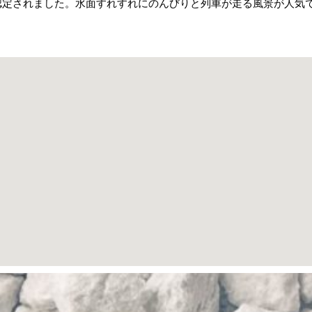
認定されました。水面すれすれにのんびりと列車が走る風景が人気
ペ
ペ
ペ
ペ
ペ
ー
ー
ー
ー
ー