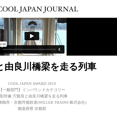
と由良川橋梁を走る列車
COOL JAPAN AWARD 2019
【一般部門】インバウンドカテゴリー
彰対象 穴観音と由良川橋梁を走る列車
鶴市・京都丹後鉄道(WILLER TRAINS 株式会社)
都道府県 京都府