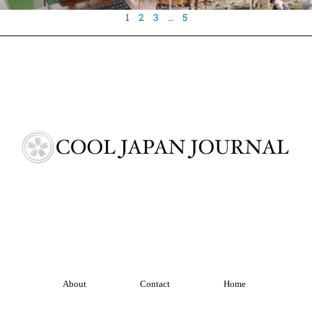
1
2
3
…
5
About
Contact
Home