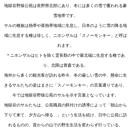
地獄谷野猿公苑は長野県北部にあり、冬には多くの雪で覆われる豪
雪地帯です。
サルの種族は熱帯や亜熱帯地域に生息し、日本のように雪の降る地
域に生息する種は珍しく、ニホンザルは「スノーモンキー」と呼ば
れます。
＊ニホンザルはヒトを除く霊長類の中で最北端に生息する種であ
り、北限は青森である。
海外から多くの観光客が訪れる昨今、冬の厳しい雪の中、懸命に生
きるサルたちの姿はまさに「スノーモンキー」の言葉通りであり、
今では地獄谷野猿公苑のサルを示す言葉となっています。
地獄谷のサルたちは、公苑職員の餌付けの誘導によって「朝山から
下りて来て、夕方山へ帰る…」という生活を続け、日中に公苑に訪
れるものの、昔からの山での野生生活を変わらず行っている。